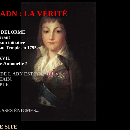
'ADN : LA VÉRITÉ
ippe DELORME,
ourant
son initiative
 au Temple en 1795.
 XVII,
ie-Antoinette ?
 DE L'ADN EST FORMEL :
TAIN,
PLE
SSES ÉNIGMES...
E SITE